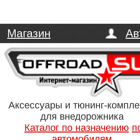
Магазин
Ав
Аксессуары и тюнинг-компл
для внедорожника
Каталог по назначению
п
автомобилям