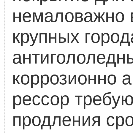
немаловажно в
крупных город
антигололедны
коррозионно а
рессор требую
продления сро