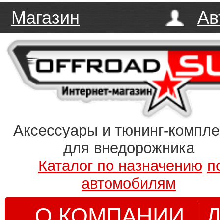
Магазин
Ав
Аксессуары и тюнинг-компл
для внедорожника
Каталог по назначению
п
автомобилям
О КОМПАНИИ
Д