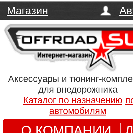
Магазин
Ав
Аксессуары и тюнинг-компл
для внедорожника
Каталог по назначению
п
автомобилям
О КОМПАНИИ
Д