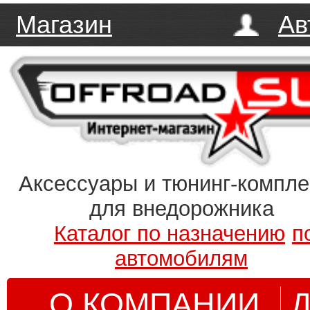
Магазин
Ав
Аксессуары и тюнинг-компл
для внедорожника
Каталог по назначению
п
автомобилям
О КОМПАНИИ
Д