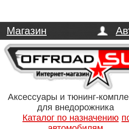
Магазин
Ав
Аксессуары и тюнинг-компл
для внедорожника
Каталог по назначению
п
автомобилям