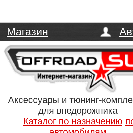
Магазин
Ав
Аксессуары и тюнинг-компл
для внедорожника
Каталог по назначению
п
автомобилям