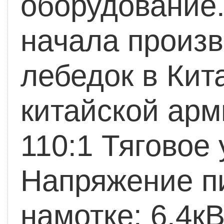
оборудование.
начала произ
лебедок в Кит
китайской арм
110:1
Тяговое у
Напряжение пи
намотке: 6.4кВ