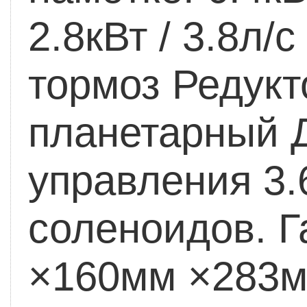
2.8кВт / 3.8л/с
тормоз
Редукт
планетарный
Д
управления 3.
соленоидов.
Г
×160мм ×283