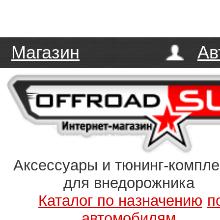
Магазин
Ав
Аксессуары и тюнинг-компл
для внедорожника
Каталог по назначению
п
автомобилям