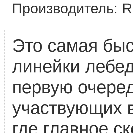
Производитель:
R
Это самая быс
линейки лебед
первую очере
участвующих в
где главное с