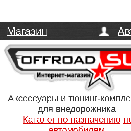
Магазин
Ав
Аксессуары и тюнинг-компл
для внедорожника
Каталог по назначению
п
автомобилям