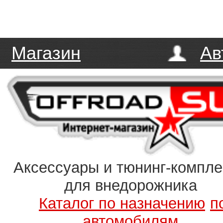
Магазин
Ав
Аксессуары и тюнинг-компл
для внедорожника
Каталог по назначению
п
автомобилям