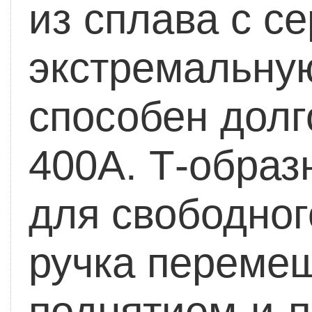
из сплава с с
экстремальную
способен долг
400А.
Т-образн
для свободног
ручка переме
поднятием-и-