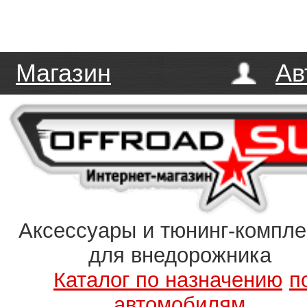
Магазин
Ав
Аксессуары и тюнинг-компл
для внедорожника
Каталог по назначению
п
автомобилям