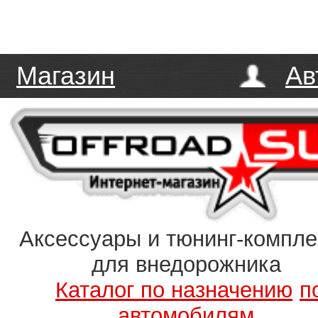
Магазин
Ав
Аксессуары и тюнинг-компл
для внедорожника
Каталог по назначению
п
автомобилям