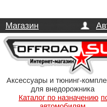
Магазин
Ав
Аксессуары и тюнинг-компл
для внедорожника
Каталог по назначению
п
автомобилям