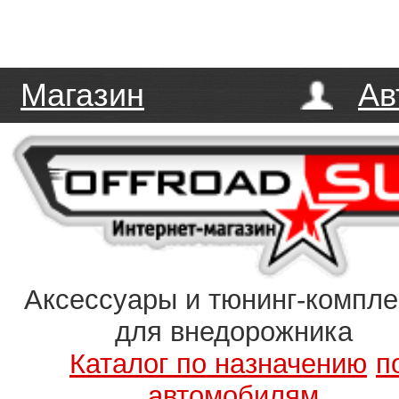
Магазин
Ав
Аксессуары и тюнинг-компл
для внедорожника
Каталог по назначению
п
автомобилям