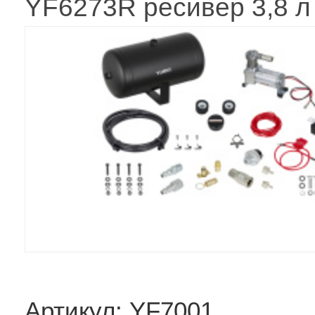
YF6273R ресивер 3,8 л
Артикул: YF7001