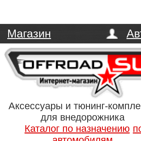
Магазин
Ав
Аксессуары и тюнинг-компл
для внедорожника
Каталог по назначению
п
автомобилям