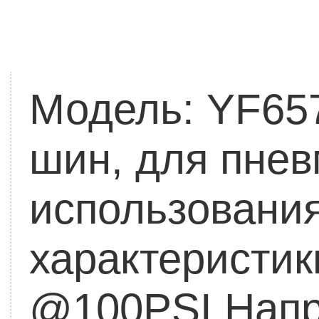
Модель: YF65
шин, для пнев
использовани
характеристик
@100PSI
Напр