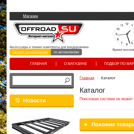
Магазин
Аксессуары и тюнинг-комплекты для внедорожника
Время москов
Каталог по назначению
по автомобилям
ГЛАВНАЯ
О МАГАЗИНЕ
ПОДБОР ПО МА
Главная
Каталог
Каталог
Поисковая система не может
Новости
Похожие товар