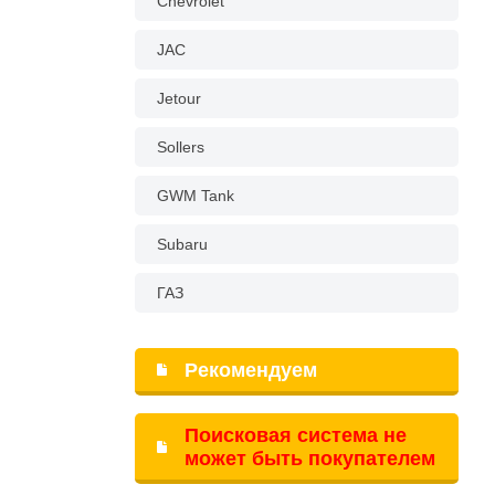
Chevrolet
JAC
Jetour
Sollers
GWM Tank
Subaru
ГАЗ
Рекомендуем
Поисковая система не
может быть покупателем