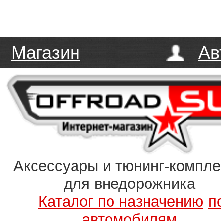
Магазин
Ав
Аксессуары и тюнинг-компл
для внедорожника
Каталог по назначению
п
автомобилям