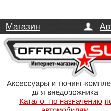
Магазин
Ав
Аксессуары и тюнинг-компл
для внедорожника
Каталог по назначению
п
автомобилям