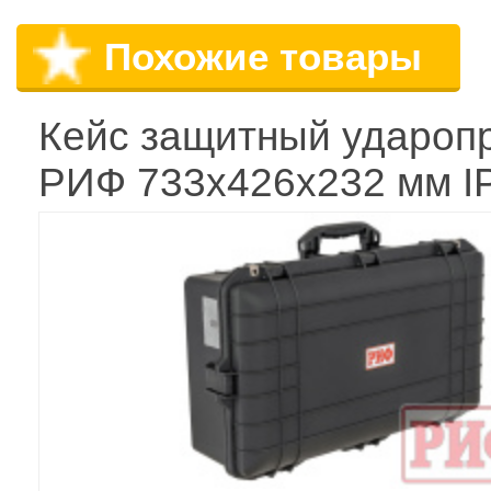
Похожие товары
Кейс защитный удароп
РИФ 733х426х232 мм I