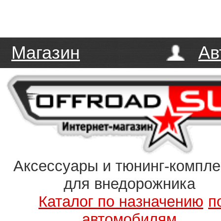
Магазин
Ав
Аксессуары и тюнинг-компл
для внедорожника
Каталог по назначению
п
автомобилям