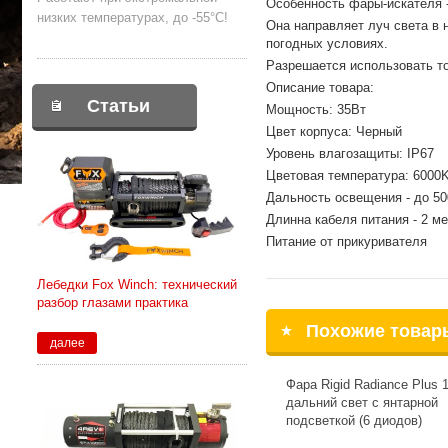
Особенность фары-искателя -
низких температурах, до -55°С!
Она направляет луч света в
погодных условиях.
Разрешается использовать то
Описание товара:
Статьи
Мощность: 35Вт
Цвет корпуса: Черный
Уровень влагозащиты: IP67
Цветовая температура: 6000
Дальность освещения - до 50
Длинна кабеля питания - 2 м
Питание от прикуривателя
Лебедки Fox Winch: технический
разбор глазами практика
Похожие товар
далее
Фара Rigid Radiance Plus 
дальний свет с янтарной
подсветкой (6 диодов)