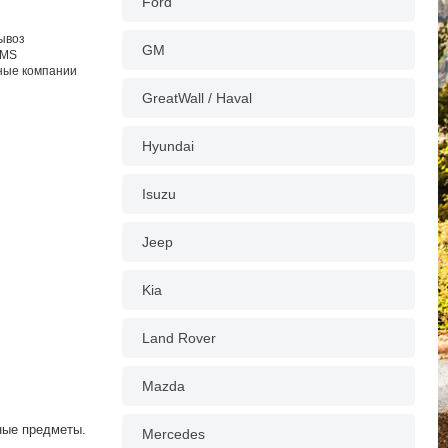
Ford
вывоз
GM
EMS
тные компании
GreatWall / Haval
Hyundai
Isuzu
Jeep
Kia
Land Rover
Mazda
ные предметы.
Mercedes