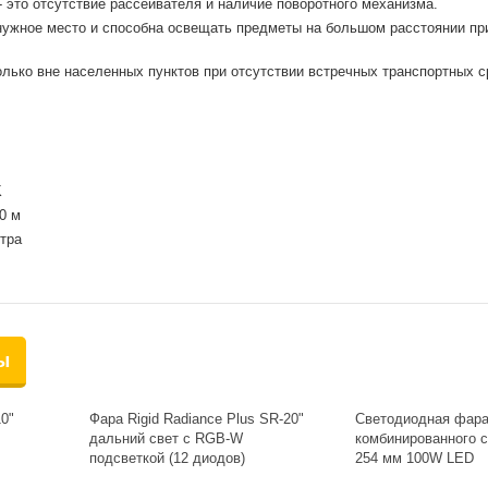
 это отсутствие рассеивателя и наличие поворотного механизма.
 нужное место и способна освещать предметы на большом расстоянии п
лько вне населенных пунктов при отсутствии встречных транспортных с
K
0 м
етра
ы
10"
Фара Rigid Radiance Plus SR-20"
Светодиодная фар
дальний свет с RGB-W
комбинированного с
подсветкой (12 диодов)
254 мм 100W LED