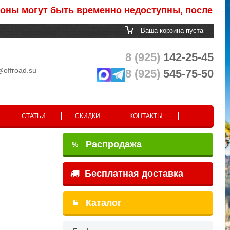
могут быть временно недоступны, после обработ
Ваша корзина пуста
8 (925)
142-25-45
@offroad.su
8 (925)
545-75-50
СТАТЬИ
СКИДКИ
КОНТАКТЫ
Распродажа
%
Бесплатная доставка
Каталог