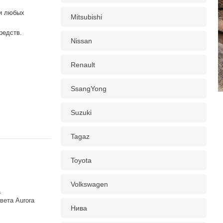
ри любых
Mitsubishi
редств.
Nissan
Renault
SsangYong
Suzuki
Tagaz
Toyota
Volkswagen
а
вета Aurora
Нива