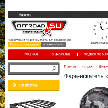
Магазин
Аксессуары и тюнинг-комплекты для внедорожника
Время москов
Каталог по назначению
по автомобилям
ГЛАВНАЯ
О МАГАЗИНЕ
ПОДБОР ПО МА
Главная
Каталог
Допол
Фара-искатель 
Новости