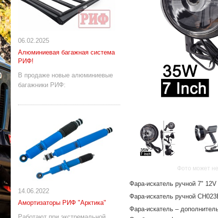
06.02.2025
Алюминиевая багажная система
РИФ!
В продаже новые алюминиевые
багажники РИФ:
Фото может не
Фара-искатель ручной 7" 12V
14.06.2022
Фара-искатель ручной CH023B
Амортизаторы РИФ "Арктика"
Фара-искатель – дополнител
Работают при экстремальной