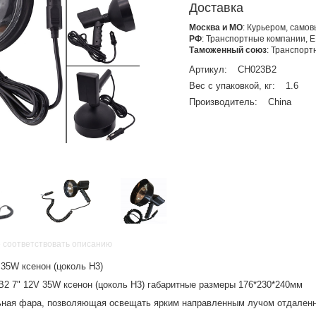
Доставка
Москва и МО
: Курьером, само
РФ
: Транспортные компании, 
Таможенный союз
: Транспор
Артикул:
CH023B2
Вес с упаковкой, кг:
1.6
Производитель:
China
 соответствовать описанию
 35W ксенон (цоколь H3)
2 7" 12V 35W ксенон (цоколь H3) габаритные размеры 176*230*240мм
ьная фара, позволяющая освещать ярким направленным лучом отдален