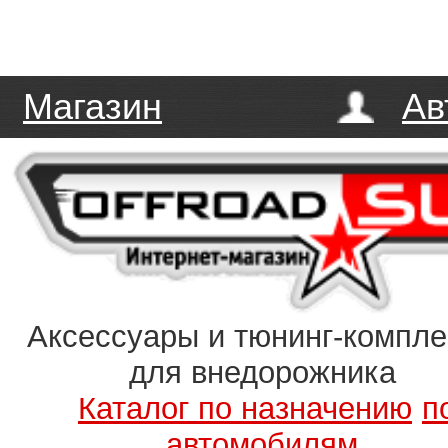
Магазин
Ав
Аксессуары и тюнинг-компл
для внедорожника
Каталог по назначению
п
автомобилям