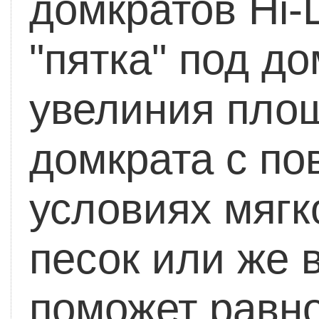
домкратов Hi-Li
"пятка" под д
увелиния площ
домкрата с по
условиях мягк
песок или же 
поможет равн