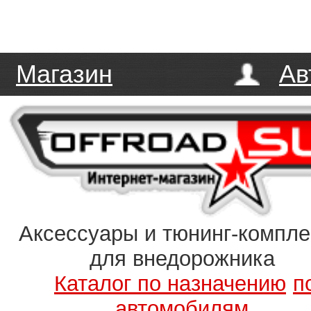
Магазин
Ав
Аксессуары и тюнинг-компл
для внедорожника
Каталог по назначению
п
автомобилям