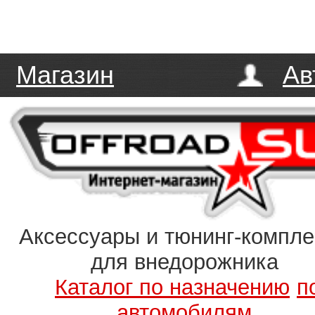
Магазин
Ав
Аксессуары и тюнинг-компл
для внедорожника
Каталог по назначению
п
автомобилям