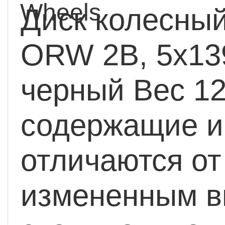
Wheels
Диск колесны
ORW 2B, 5x139
черный
Вес 12
содержащие ин
отличаются от
измененным в