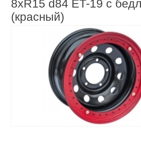
8xR15 d84 ET-19 с бед
(красный)