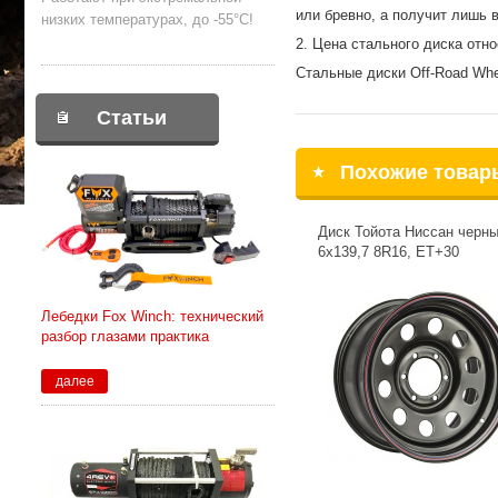
или бревно, а получит лишь 
низких температурах, до -55°С!
2. Цена стального диска отно
Стальные диски Off-Road Whe
Статьи
Похожие товар
Диск Тойота Ниссан черн
6x139,7 8R16, ET+30
Лебедки Fox Winch: технический
разбор глазами практика
далее