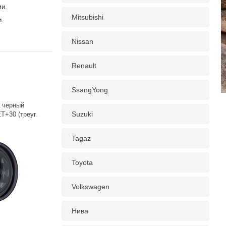
ми.
Mitsubishi
и.
Nissan
Renault
SsangYong
н черный
Suzuki
T+30 (треуг.
Tagaz
Toyota
Volkswagen
Нива