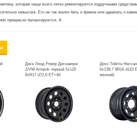
вмятину, которая чаще всего легко ремонтируется подручными средства
сительно невысока. Его не так жалко бить о бревна или царапать о камн
els прекрасно балансируются. А
ы
ый
Диск Ленд Ровер Дискавери
Диск Тойота Нисса
2/VW Amarok черный 5x120
6x139,7 8R16 d110 E
8xR17 d72,6 ET+40
мелкий)