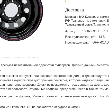
Доставка
Москва и МО
: Курьером, само
РФ
: Транспортные компании, 
Таможенный союз
: Транспор
Артикул:
1680-63910BL+10
Вес с упаковкой, кг:
14.5
Производитель:
OFF-ROAD
 соответствовать описанию
ux требуют незначительной доработки суппортов. Диски с данным вылет
.
ятся высоких нагрузок, они разрабатываются специально для эксплуатац
ошковая окраска образует прочное покрытие, которое надежно защищае
щая появление коррозии. Диски выпускаются в трех вариантах цвета: хр
ется использовать ступичные колпаки, предлагающиеся в той же гамме
зжающие с асфальта, обычно ставятся стальные колесные диски. Это об
ого или кованого. Он не расколется от удара о камень