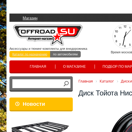
Магазин
Аксессуары и тюнинг-комплекты для внедорожника
Время москов
Каталог по назначению
по автомобилям
ГЛАВНАЯ
О МАГАЗИНЕ
ПОДБОР ПО МА
Главная
Каталог
Диски
Диск Тойота Ни
Новости