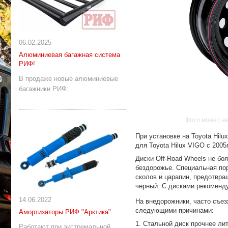
06.02.2025
Алюминиевая багажная система
РИФ!
В продаже новые алюминиевые
багажники РИФ:
Фото может не
При установке на Toyota Hil
для Toyota Hilux VIGO с 2005г
Диски Off-Road Wheels не бо
бездорожье. Специальная пор
сколов и царапин, предотвра
черный. С дисками рекоменду
14.06.2022
На внедорожники, часто съе
следующими причинами:
Амортизаторы РИФ "Арктика"
1. Стальной диск прочнее лит
Работают при экстремальной