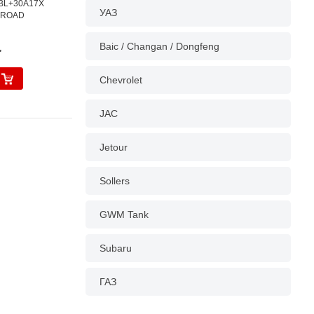
0BL+30A17X
УАЗ
F-ROAD
.
Baic / Changan / Dongfeng
Chevrolet
JAC
Jetour
Sollers
GWM Tank
Subaru
ГАЗ