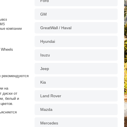
Ford
GM
вывоз
EMS
GreatWall / Haval
тные компании
Hyundai
 Wheels
Isuzu
Jeep
ом рекомендуются
Kia
ии на
т диски от
Land Rover
ом, белый и
 цветов.
Mazda
ъясняется
Mercedes