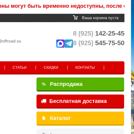
огут быть временно недоступны, после обработк
Ваша корзина пуста
8 (925)
142-25-45
@offroad.su
8 (925)
545-75-50
СТАТЬИ
СКИДКИ
КОНТАКТЫ
Распродажа
%
Бесплатная доставка
Каталог