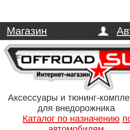
Магазин
Ав
Аксессуары и тюнинг-компл
для внедорожника
Каталог по назначению
п
автомобилям