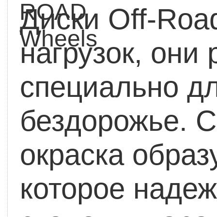
ROAD
Диски Off-Roa
Wheels
нагрузок, они
специально дл
бездорожье. 
окраска образ
которое надеж