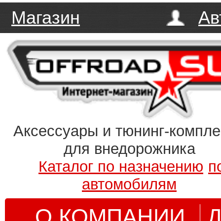
Магазин
Ав
Аксессуары и тюнинг-компл
для внедорожника
Каталог по назначению
п
автомобилям
О КОМПАНИИ
Д