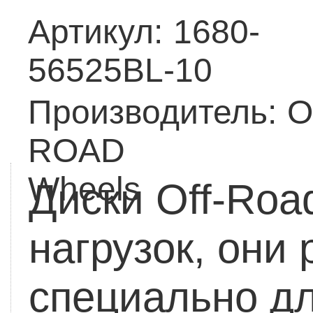
Артикул:
1680-
56525BL-10
Производитель:
O
ROAD
Wheels
Диски Off-Roa
нагрузок, они
специально дл