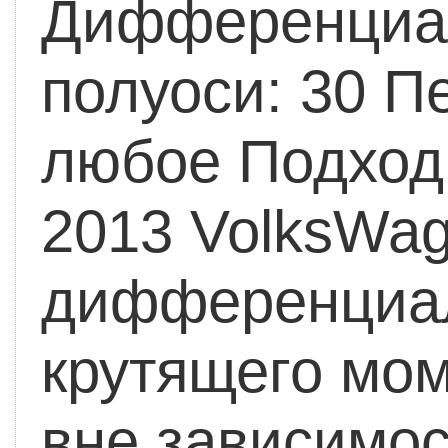
Дифференциа
полуоси: 30
Пе
любое
Подход
2013 VolksWa
дифференциал
крутящего мом
вне зависимос