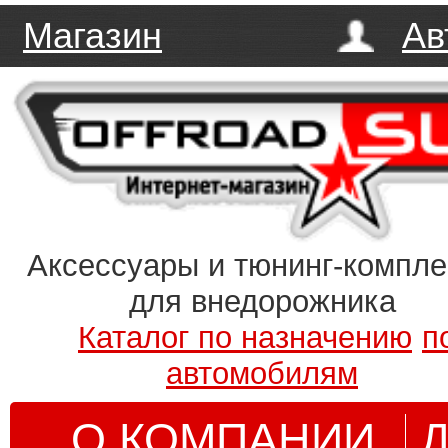
Магазин
Ав
Аксессуары и тюнинг-компл
для внедорожника
Каталог по назначению
п
автомобилям
О КОМПАНИИ
Д