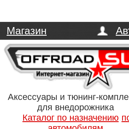
Магазин
Ав
Аксессуары и тюнинг-компл
для внедорожника
Каталог по назначению
п
автомобилям