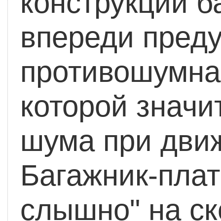
конструкции 
впереди пред
противошумная
которой значи
шума при дви
Багажник-плат
слышно" на ск