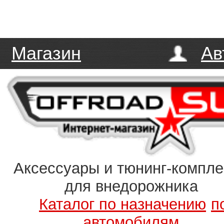
Магазин
Ав
Аксессуары и тюнинг-компл
для внедорожника
Каталог по назначению
п
автомобилям