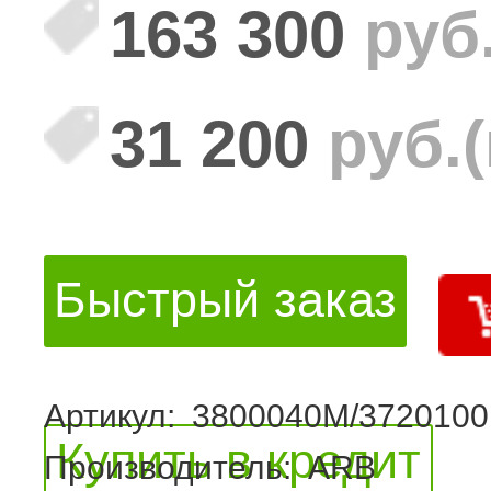
163 300
руб
31 200
руб.
Быстрый заказ
Артикул:
3800040M/3720100
Купить в кредит
Производитель:
ARB