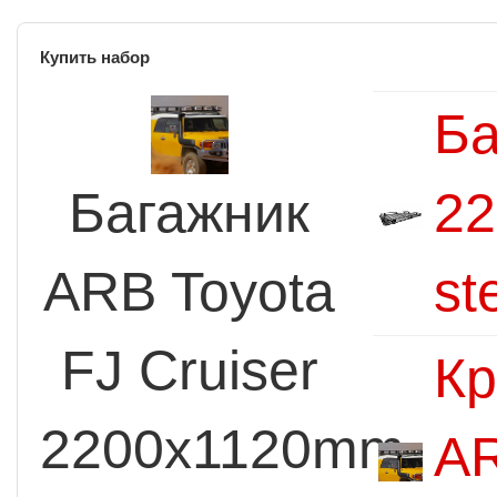
Купить набор
Ба
Багажник
22
ARB Toyota
st
FJ Cruiser
Кр
2200x1120mm
AR