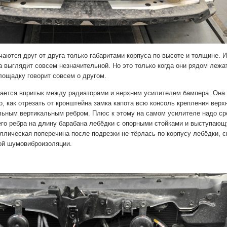
чаются друг от друга только габаритами корпуса по высоте и толщине. И
а выглядит совсем незначительной. Но это только когда они рядом лежат
лощадку говорит совсем о другом.
ется впритык между радиаторами и верхним усилителем бампера. Она 
о, как отрезать от кронштейна замка капота всю консоль крепления верх
льным вертикальным ребром. Плюс к этому на самом усилителе надо ср
его ребра на длину барабана лебёдки с опорными стойками и выступающ
ллическая поперечина после подрезки не тёрлась по корпусу лебёдки, с
ой шумовиброизоляции.