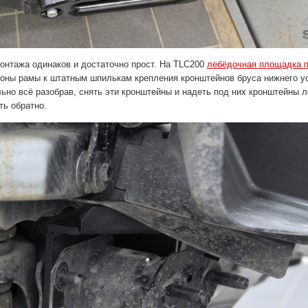
онтажа одинаков и достаточно прост. На TLC200
лебёдочная площадка п
оны рамы к штатным шпилькам крепления кронштейнов бруса нижнего у
ьно всё разобрав, снять эти кронштейны и надеть под них кронштейны 
ть обратно.