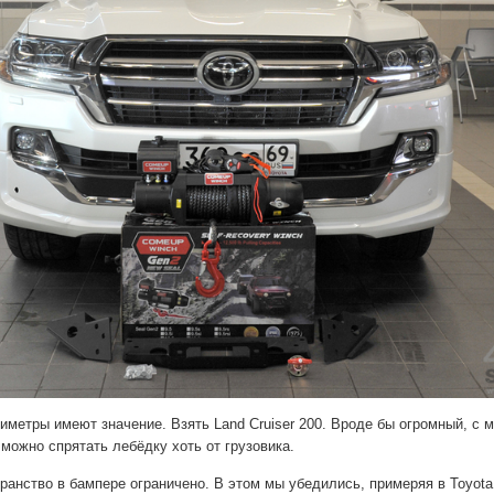
метры имеют значение. Взять Land Cruiser 200. Вроде бы огромный, с 
 можно спрятать лебёдку хоть от грузовика.
ранство в бампере ограничено. В этом мы убедились, примеряя в Toyota 