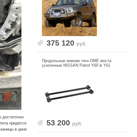
375 120
руб.
Продольные нижние тяги OME моста
усиленные NISSAN Patrol Y60 & Y61
о достаточно.
53 200
апота придётся
руб.
Разницы в цене