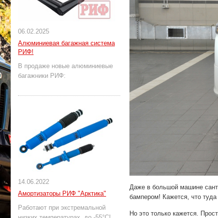
06.02.2025
Алюминиевая багажная система
РИФ!
В продаже новые алюминиевые
багажники РИФ:
14.06.2022
Даже в большой машине санти
Амортизаторы РИФ "Арктика"
бампером! Кажется, что туда
Работают при экстремальной
Но это только кажется. Прост
низких температурах, до -55°С!