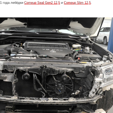
1 года лебёдки
Comeup Seal Gen2 12,5
и
Comeup Slim 12,5
.