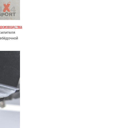
роизводства
силителя
лебёдочной