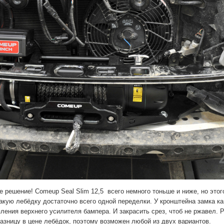
е решение! Comeup Seal Slim 12,5 всего немного тоньше и ниже, но этог
такую лебёдку достаточно всего одной переделки. У кронштейна замка к
пления верхнего усилителя бампера. И закрасить срез, чтоб не ржавел. 
разницу в цене лебёдок, поэтому возможен любой из двух вариантов.