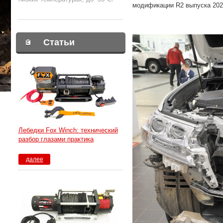
модификации R2 выпуска 202
Статьи
Лебедки Fox Winch: технический
разбор глазами практика
далее