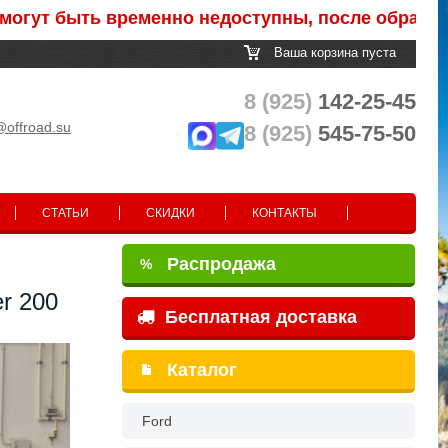
енно недоступны, после обработки заказа Вам п
Ваша корзина пуста
8 (925)
142-25-45
@offroad.su
8 (925)
545-75-50
СТАТЬИ
СКИДКИ
КОНТАКТЫ
Распродажа
%
r 200
Бесплатная доставка
Каталог
Ford