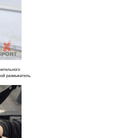
нительного
вой размыкатель.