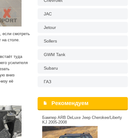
Chevrolet
JAC
Jetour
, если смотреть
 на столе.
Sollers
GWM Tank
встаёт туда
него усилителя
Subaru
езать
ую вниз
низу её
ГАЗ
Рекомендуем
Бампер ARB DeLuxe Jeep Cherokee/Liberty
KJ 2005-2008