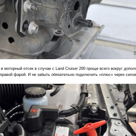
в моторный отсек в случае с Land Cruiser 200 проще всего вокруг допол
 правой фарой. И не забыть обязательно подключить «плюс» через сило