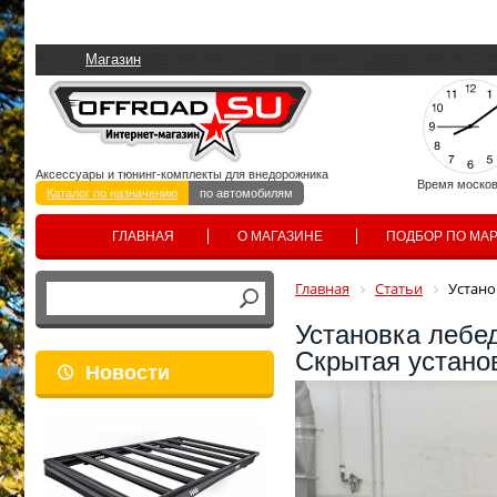
Магазин
Аксессуары и тюнинг-комплекты для внедорожника
Время москов
Каталог по назначению
по автомобилям
ГЛАВНАЯ
О МАГАЗИНЕ
ПОДБОР ПО МА
Главная
Статьи
Устано
Установка лебед
Скрытая устано
Новости