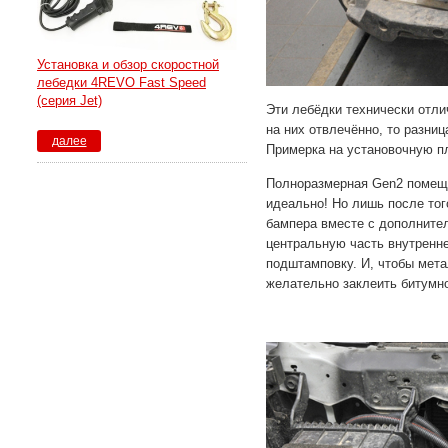
Установка и обзор скоростной
лебедки 4REVO Fast Speed
(серия Jet)
Эти лебёдки технически отли
на них отвлечённо, то разниц
далее
Примерка на установочную п
Полноразмерная Gen2 помеща
идеально! Но лишь после тог
бампера вместе с дополните
центральную часть внутренн
подштамповку. И, чтобы мета
желательно заклеить битумн