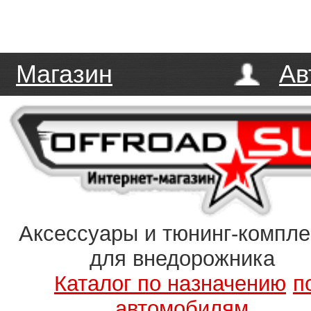
Магазин
Ав
Аксессуары и тюнинг-компл
для внедорожника
Каталог по назначению
п
автомобилям