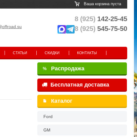
Ваша корзина пуста
8 (925)
142-25-45
@offroad.su
8 (925)
545-75-50
СТАТЬИ
СКИДКИ
КОНТАКТЫ
Распродажа
%
Бесплатная доставка
Каталог
Ford
GM