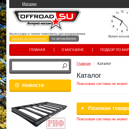
Магазин
Аксессуары и тюнинг-комплекты для внедорожника
Время москов
Каталог по назначению
по автомобилям
ГЛАВНАЯ
О МАГАЗИНЕ
ПОДБОР ПО МА
Главная
Каталог
Каталог
Поисковая система не может
Новости
Похожие товар
Поисковая система не может