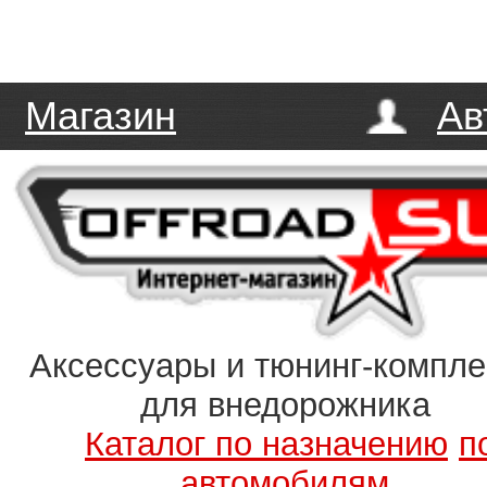
Магазин
Ав
Аксессуары и тюнинг-компл
для внедорожника
Каталог по назначению
п
автомобилям