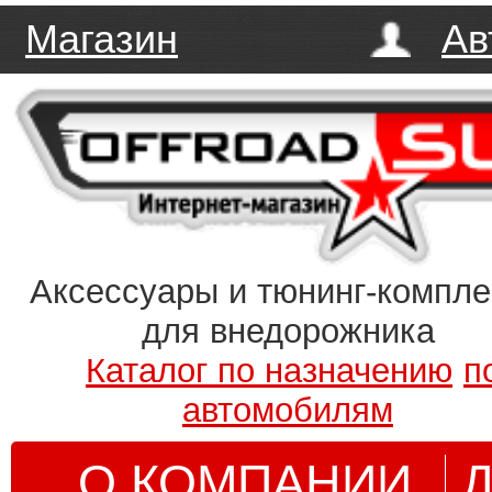
Магазин
Ав
Аксессуары и тюнинг-компл
для внедорожника
Каталог по назначению
п
автомобилям
О КОМПАНИИ
Д