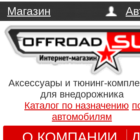
Магазин
Ав
Аксессуары и тюнинг-компл
для внедорожника
Каталог по назначению
п
автомобилям
О КОМПАНИИ
Д