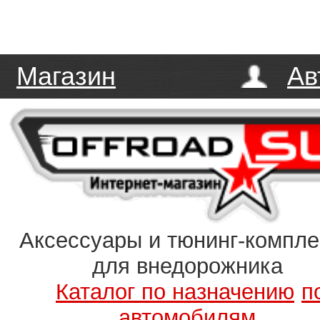
Магазин
Ав
Аксессуары и тюнинг-компл
для внедорожника
Каталог по назначению
п
автомобилям