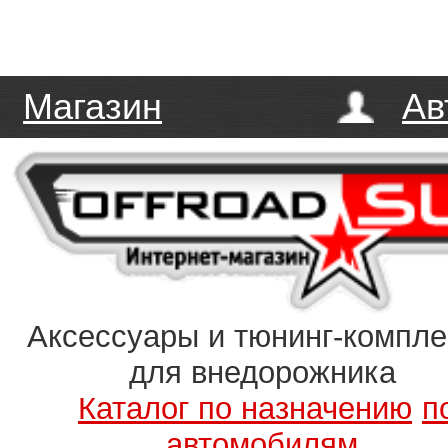
Магазин
Ав
Аксессуары и тюнинг-компл
для внедорожника
Каталог по назначению
п
автомобилям