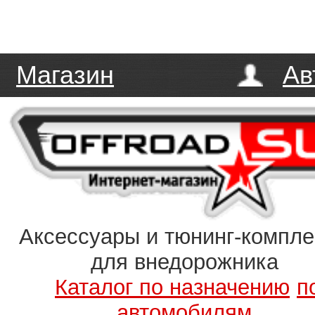
Магазин
Ав
Аксессуары и тюнинг-компл
для внедорожника
Каталог по назначению
п
автомобилям