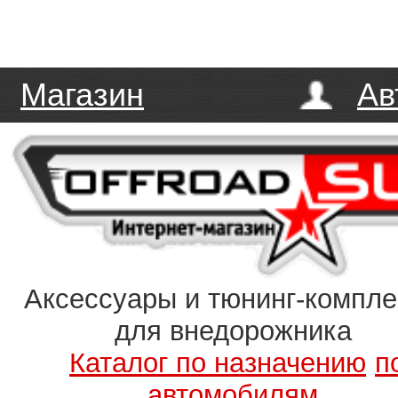
Магазин
Ав
Аксессуары и тюнинг-компл
для внедорожника
Каталог по назначению
п
автомобилям