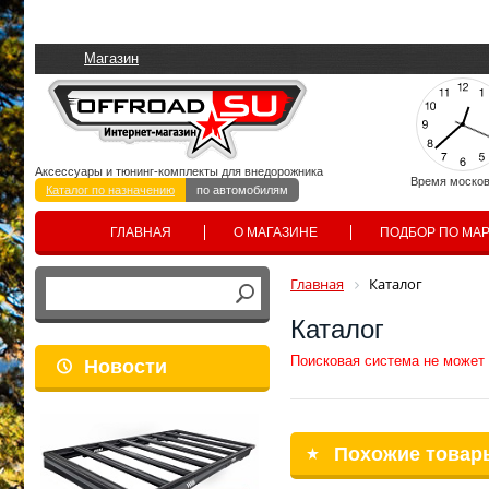
Магазин
Аксессуары и тюнинг-комплекты для внедорожника
Время москов
Каталог по назначению
по автомобилям
ГЛАВНАЯ
О МАГАЗИНЕ
ПОДБОР ПО МА
Главная
Каталог
Каталог
Поисковая система не может
Новости
Похожие товар