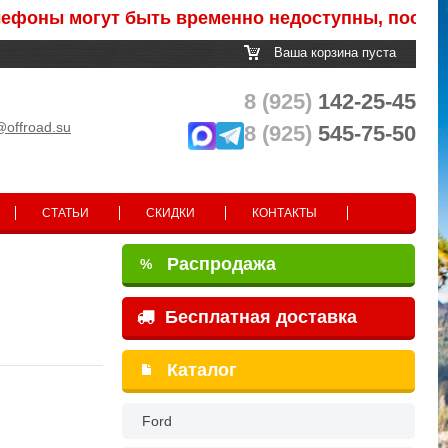
ны могут быть временно недоступны, после обра
Ваша корзина пуста
8 (925)
142-25-45
@offroad.su
8 (925)
545-75-50
СТАТЬИ
СКИДКИ
КОНТАКТЫ
Распродажа
%
Бесплатная доставка
Каталог
Ford