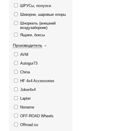
ШРУСы, полуоси.
Шкворни, шаровые опоры
Шноркель (внешний
воздузаборник)
Ящики, боксы
Производитель
AVM
Autogur73
China
HF 4x4 Accessories
Joker4x4
Lapter
Noname
OFF-ROAD Wheels
Offroad.su