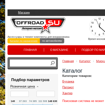
Магазин
Аксессуары и тюнинг-комплекты для внедорожника
Время москов
Каталог по назначению
по автомобилям
ГЛАВНАЯ
О МАГАЗИНЕ
ПОДБОР ПО МА
Главная
Каталог
Марка
Каталог
Категории товаров:
Подбор параметров
Буханка
Розничная цена
Патриот
Хантер
Поисковая система не может
140
37 263
74 385
111 508
148 630