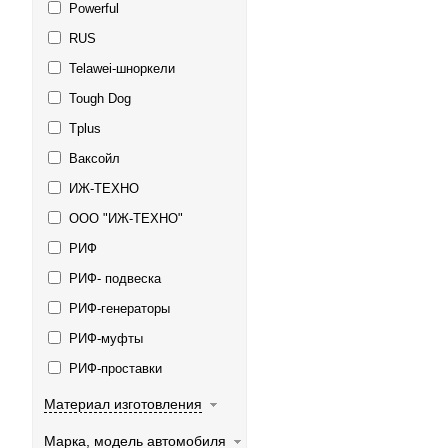
Powerful
RUS
Telawei-шноркели
Tough Dog
Tplus
Ваксойл
ИЖ-ТЕХНО
ООО "ИЖ-ТЕХНО"
РИФ
РИФ- подвеска
РИФ-генераторы
РИФ-муфты
РИФ-проставки
Материал изготовления
Марка, модель автомобиля