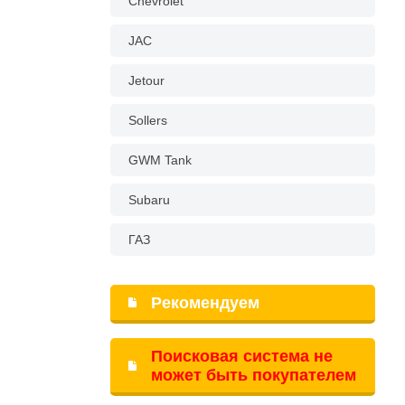
Chevrolet
JAC
Jetour
Sollers
GWM Tank
Subaru
ГАЗ
Рекомендуем
Поисковая система не
может быть покупателем