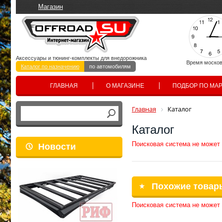
Магазин
Аксессуары и тюнинг-комплекты для внедорожника
Время москов
Каталог по назначению
по автомобилям
ГЛАВНАЯ
О МАГАЗИНЕ
ПОДБОР ПО МА
Главная
Каталог
Каталог
Поисковая система не может
Новости
Похожие товар
Поисковая система не может