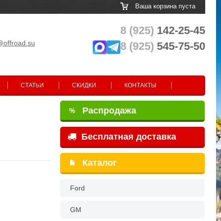
Ваша корзина пуста
8 (925)
142-25-45
@offroad.su
8 (925)
545-75-50
СТАТЬИ
СКИДКИ
КОНТАКТЫ
Распродажа
%
Бесплатная доставка
Каталог
Ford
GM