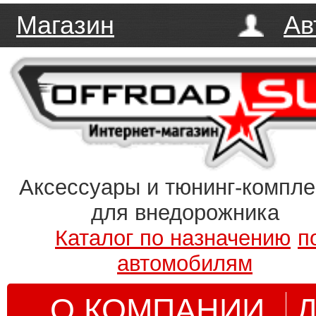
Магазин
Ав
Аксессуары и тюнинг-компл
для внедорожника
Каталог по назначению
п
автомобилям
О КОМПАНИИ
Д