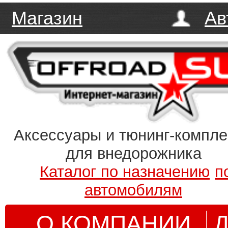
Магазин
Ав
Аксессуары и тюнинг-компл
для внедорожника
Каталог по назначению
п
автомобилям
О КОМПАНИИ
Д