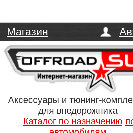
Магазин
Ав
Аксессуары и тюнинг-компл
для внедорожника
Каталог по назначению
п
автомобилям