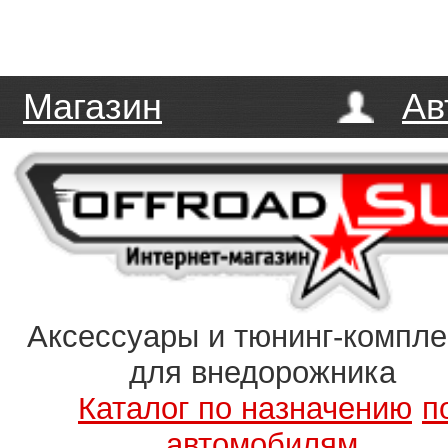
Магазин
Ав
Аксессуары и тюнинг-компл
для внедорожника
Каталог по назначению
п
автомобилям