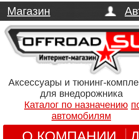
Магазин
Ав
Аксессуары и тюнинг-компл
для внедорожника
Каталог по назначению
п
автомобилям
О КОМПАНИИ
Д