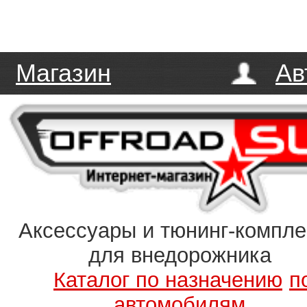
Магазин
Ав
Аксессуары и тюнинг-компл
для внедорожника
Каталог по назначению
п
автомобилям