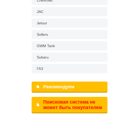
Chevrolet
JAC
Jetour
Sollers
GWM Tank
Subaru
ГАЗ
Рекомендуем
Поисковая система не
может быть покупателем