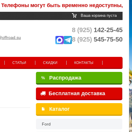
лефоны могут быть временно недоступны, после о
Ваша корзина пуста
8 (925)
142-25-45
@offroad.su
8 (925)
545-75-50
СТАТЬИ
СКИДКИ
КОНТАКТЫ
Распродажа
%
Бесплатная доставка
Каталог
Ford