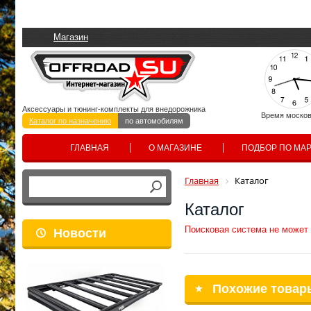
Магазин
Аксессуары и тюнинг-комплекты для внедорожника
Время москов
Каталог по назначению
по автомобилям
ГЛАВНАЯ
О МАГАЗИНЕ
ПОДБОР ПО МА
Главная
Каталог
Каталог
Поисковая система не может
Новости
Похожие товар