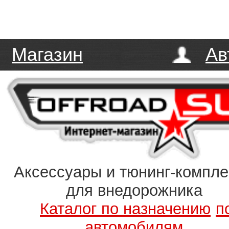
Магазин
Ав
Аксессуары и тюнинг-компл
для внедорожника
Каталог по назначению
п
автомобилям